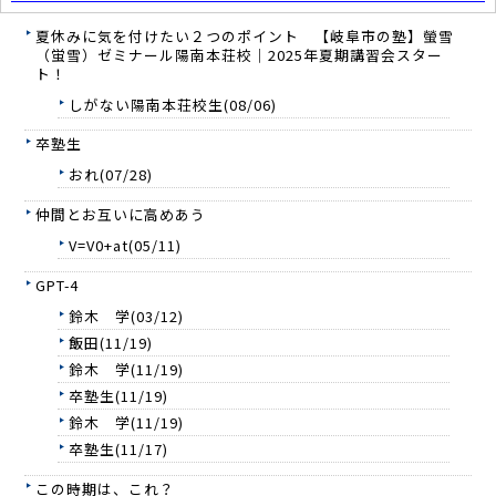
夏休みに気を付けたい２つのポイント 【岐阜市の塾】螢雪
（蛍雪）ゼミナール陽南本荘校｜2025年夏期講習会スター
ト！
しがない陽南本荘校生(08/06)
卒塾生
おれ(07/28)
仲間とお互いに高めあう
V=V0+at(05/11)
GPT-4
鈴木 学(03/12)
飯田(11/19)
鈴木 学(11/19)
卒塾生(11/19)
鈴木 学(11/19)
卒塾生(11/17)
この時期は、これ？