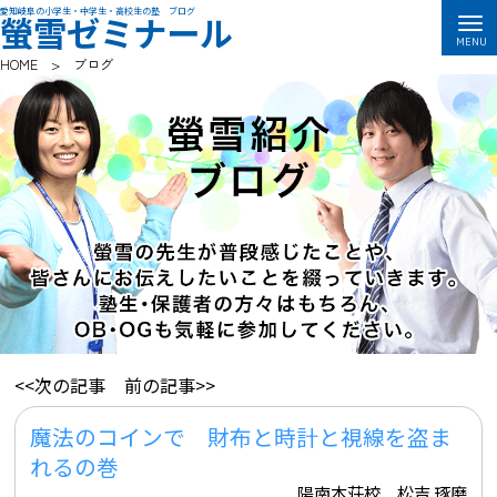
愛知岐阜の小学生・中学生・高校生の塾 ブログ
螢雪ゼミナール
HOME
>
ブログ
<<次の記事
前の記事>>
魔法のコインで 財布と時計と視線を盗ま
れるの巻
陽南本荘校 松吉 琢磨