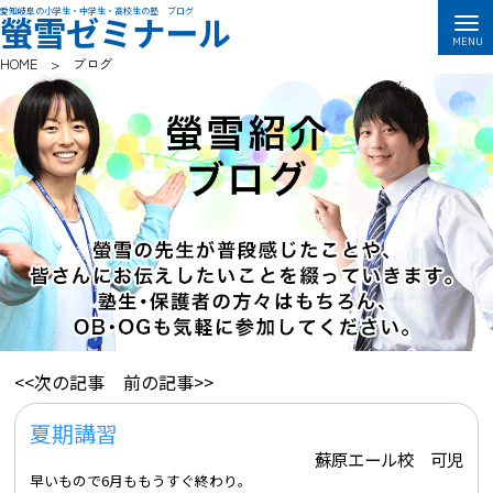
愛知岐阜の小学生・中学生・高校生の塾 ブログ
螢雪ゼミナール
HOME
>
ブログ
<<次の記事
前の記事>>
夏期講習
蘇原エール校 可児
早いもので6月ももうすぐ終わり。