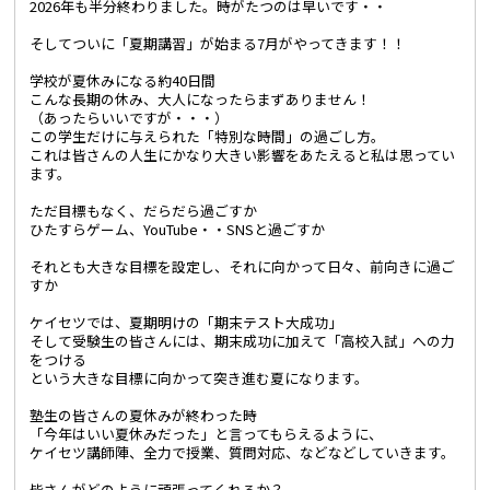
2026年も半分終わりました。時がたつのは早いです・・
そしてついに「夏期講習」が始まる7月がやってきます！！
学校が夏休みになる約40日間
こんな長期の休み、大人になったらまずありません！
（あったらいいですが・・・）
この学生だけに与えられた「特別な時間」の過ごし方。
これは皆さんの人生にかなり大きい影響をあたえると私は思ってい
ます。
ただ目標もなく、だらだら過ごすか
ひたすらゲーム、YouTube・・SNSと過ごすか
それとも大きな目標を設定し、それに向かって日々、前向きに過ご
すか
ケイセツでは、夏期明けの「期末テスト大成功」
そして受験生の皆さんには、期末成功に加えて「高校入試」への力
をつける
という大きな目標に向かって突き進む夏になります。
塾生の皆さんの夏休みが終わった時
「今年はいい夏休みだった」と言ってもらえるように、
ケイセツ講師陣、全力で授業、質問対応、などなどしていきます。
皆さんがどのように頑張ってくれるか？