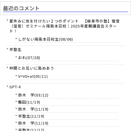
最近のコメント
夏休みに気を付けたい２つのポイント 【岐阜市の塾】螢雪
（蛍雪）ゼミナール陽南本荘校｜2025年夏期講習会スター
ト！
しがない陽南本荘校生(08/06)
卒塾生
おれ(07/28)
仲間とお互いに高めあう
V=V0+at(05/11)
GPT-4
鈴木 学(03/12)
飯田(11/19)
鈴木 学(11/19)
卒塾生(11/19)
鈴木 学(11/19)
卒塾生(11/17)