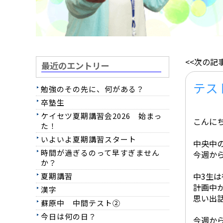
<<次の記
最近のエントリー
テス
勉強のその先に、何がある？
卒塾生
ケイセツ夏期講習会2026 始まっ
こんに
た！
いよいよ夏期講習スタート
中央中
時間が過ぎるのって早すぎません
今週か
か？
中3生
夏期講習
計画中
漢字
思い出
蘇原中 中間テスト②
今日は何の日？
今週か