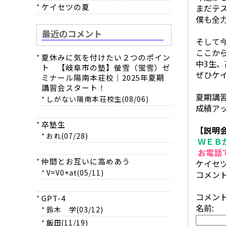
ケイセツの夏
まだテ
僕も全
最近のコメント
そして
ここか
夏休みに気を付けたい２つのポイン
中3生
ト 【岐阜市の塾】螢雪（蛍雪）ゼ
ぜひケ
ミナール陽南本荘校｜2025年夏期
講習会スタート！
夏期講
しがない陽南本荘校生(08/06)
成績ア
卒塾生
【説明
おれ(07/28)
ＷＥＢ
お電話で
仲間とお互いに高めあう
ケイセツゼ
V=V0+at(05/11)
コメン
コメン
GPT-4
名前:
鈴木 学(03/12)
飯田(11/19)