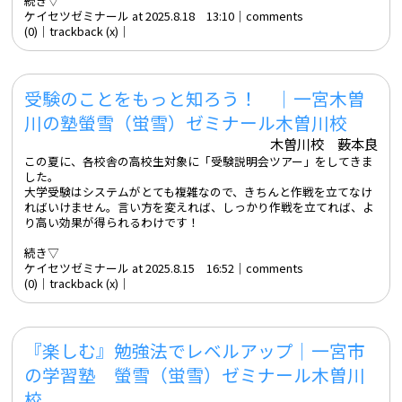
続き▽
ケイセツゼミナール at 2025.8.18 13:10│
comments
(0)
│trackback (x)│
受験のことをもっと知ろう！ ｜一宮木曽
川の塾螢雪（蛍雪）ゼミナール木曽川校
木曽川校 薮本良
この夏に、各校舎の高校生対象に「受験説明会ツアー」をしてきま
した。
大学受験はシステムがとても複雑なので、きちんと作戦を立てなけ
ればいけません。言い方を変えれば、しっかり作戦を立てれば、よ
り高い効果が得られるわけです！
続き▽
ケイセツゼミナール at 2025.8.15 16:52│
comments
(0)
│trackback (x)│
『楽しむ』勉強法でレベルアップ｜一宮市
の学習塾 螢雪（蛍雪）ゼミナール木曽川
校