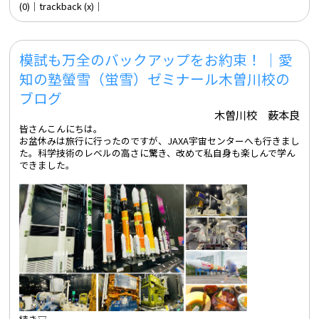
(0)
│trackback (x)│
模試も万全のバックアップをお約束！ ｜愛
知の塾螢雪（蛍雪）ゼミナール木曽川校の
ブログ
木曽川校 薮本良
皆さんこんにちは。
お盆休みは旅行に行ったのですが、JAXA宇宙センターへも行きまし
た。科学技術のレベルの高さに驚き、改めて私自身も楽しんで学ん
できました。