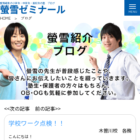
愛知岐阜の小学生・中学生・高校生の塾 ブログ
螢雪ゼミナール
HOME
>
ブログ
<<次の記事
前の記事>>
学校ワーク点検！！
木曽川校 各務
こんにちは！