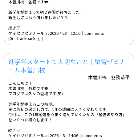
木曽川校 各務です🐨
新学年が始まって約２週間が経ちました。
新生活にはもう慣れましたか？？
続き▽
ケイセツゼミナール at 2026.4.23 13:16│
comments
(0)
│trackback (x)│
進学年スタートで大切なこと｜螢雪ゼミナ
ール木曽川校
木曽川校 各務恭平
こんにちは！
木曽川校 各務です🐨
ブログでは久々の登場です(笑)
進学年が始まるこの時期。
実は最初の過ごし方で、1年の成績は大きく変わります。
今回は、この1年勉強をうまく進めていくための
「勉強のやり方」
をいくつか紹介します！
続き▽
ケイセツゼミナール at 2026.4.8 14:36│
comments