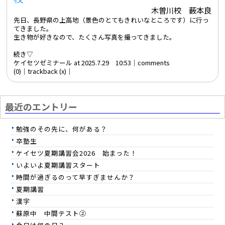
木曽川校 薮本良
先日、長野県の上高地（景色のとてもきれいなところです）に行っ
てきました。
生き物が好きなので、たくさん写真を撮ってきました。
続き▽
ケイセツゼミナール at 2025.7.29 10:53│
comments
(0)
│trackback (x)│
最近のエントリー
勉強のその先に、何がある？
卒塾生
ケイセツ夏期講習会2026 始まった！
いよいよ夏期講習スタート
時間が過ぎるのって早すぎませんか？
夏期講習
漢字
蘇原中 中間テスト②