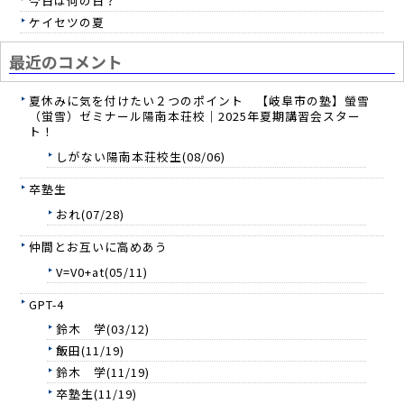
今日は何の日？
ケイセツの夏
最近のコメント
夏休みに気を付けたい２つのポイント 【岐阜市の塾】螢雪
（蛍雪）ゼミナール陽南本荘校｜2025年夏期講習会スター
ト！
しがない陽南本荘校生(08/06)
卒塾生
おれ(07/28)
仲間とお互いに高めあう
V=V0+at(05/11)
GPT-4
鈴木 学(03/12)
飯田(11/19)
鈴木 学(11/19)
卒塾生(11/19)