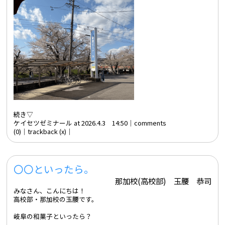
続き▽
ケイセツゼミナール at 2026.4.3 14:50│
comments
(0)
│trackback (x)│
〇〇といったら。
那加校(高校部) 玉腰 恭司
みなさん、こんにちは！
高校部・那加校の玉腰です。
岐阜の和菓子といったら？