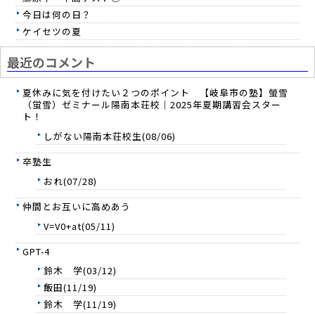
今日は何の日？
ケイセツの夏
最近のコメント
夏休みに気を付けたい２つのポイント 【岐阜市の塾】螢雪
（蛍雪）ゼミナール陽南本荘校｜2025年夏期講習会スター
ト！
しがない陽南本荘校生(08/06)
卒塾生
おれ(07/28)
仲間とお互いに高めあう
V=V0+at(05/11)
GPT-4
鈴木 学(03/12)
飯田(11/19)
鈴木 学(11/19)