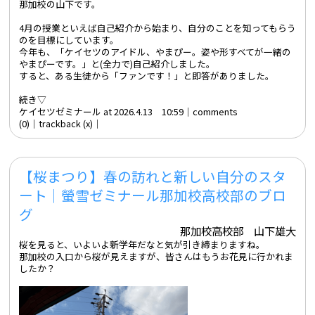
那加校の山下です。
4月の授業といえば自己紹介から始まり、自分のことを知ってもらう
のを目標にしています。
今年も、「ケイセツのアイドル、やまぴー。姿や形すべてが一緒の
やまぴーです。」と(全力で)自己紹介しました。
すると、ある生徒から「ファンです！」と即答がありました。
続き▽
ケイセツゼミナール at 2026.4.13 10:59│
comments
(0)
│trackback (x)│
【桜まつり】春の訪れと新しい自分のスタ
ート｜螢雪ゼミナール那加校高校部のブロ
グ
那加校高校部 山下雄大
桜を見ると、いよいよ新学年だなと気が引き締まりますね。
那加校の入口から桜が見えますが、皆さんはもうお花見に行かれま
したか？