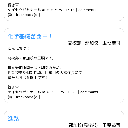
続き▽
ケイセツゼミナール at 2020.9.25 15:14│
comments
(0)
│trackback (x)│
化学基礎奮闘中！
高校部・那加校 玉腰 恭司
こんにちは！
高校部・那加校の玉腰です。
現在後期中間テスト期間のため、
対策授業や個別指導、日曜日の大勉強会にて
塾生たちは奮闘中です！
続き▽
ケイセツゼミナール at 2019.11.25 15:35│
comments
(0)
│trackback (x)│
進路
那加校(高校部) 玉腰 恭司