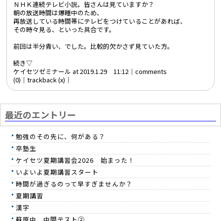
ＮＨＫ連続テレビ小説。皆さんは見ていますか？
朝の放送時間は爆睡中のため、
再放送している時間帯にテレビをつけていることがあれば、
その時々見る、といった具合です。
前回は半分青い、でした。比較的欠かさず見ていた方。
続き▽
ケイセツゼミナール at 2019.1.29 11:12│
comments
(0)
│trackback (x)│
最近のエントリー
勉強のその先に、何がある？
卒塾生
ケイセツ夏期講習会2026 始まった！
いよいよ夏期講習スタート
時間が過ぎるのって早すぎませんか？
夏期講習
漢字
蘇原中 中間テスト②